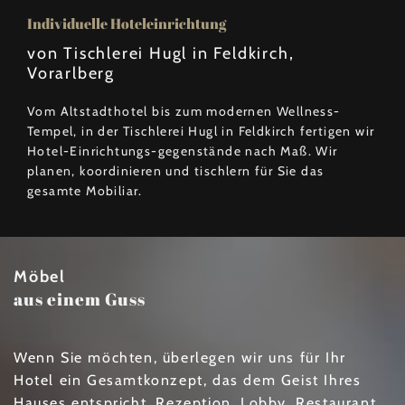
Individuelle Hoteleinrichtung
von Tischlerei Hugl in Feldkirch,
Vorarlberg
Vom Altstadthotel bis zum modernen Wellness-
Tempel, in der Tischlerei Hugl in Feldkirch fertigen wir
Hotel-Einrichtungs-gegenstände nach Maß. Wir
planen, koordinieren und tischlern für Sie das
gesamte Mobiliar.
Möbel
aus einem Guss
Wenn Sie möchten, überlegen wir uns für Ihr
Hotel ein Gesamtkonzept, das dem Geist Ihres
Hauses entspricht. Rezeption, Lobby, Restaurant